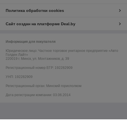
Политика обработки cookies
Сайт создан на платформе Deal.by
Информация для покупателя
Юридическое лицо:
Частное торговое унитарное предприятие «Авто
Голден Лайт»
220019 г. Минск, ул. Монтажников, д. 39
Регистрационный номер ЕГР: 192282909
УНП: 192282909
Регистрационный орган: Минский горисполком
Дата регистрации компании: 03.06.2014