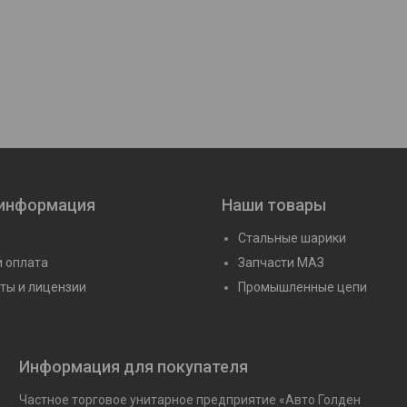
Сальник 85х105х8, 8
Сальник 100х130
Цену уточняйте
Цену уточня
 информация
Наши товары
Стальные шарики
и оплата
Запчасти МАЗ
ты и лицензии
Промышленные цепи
Информация для покупателя
Частное торговое унитарное предприятие «Авто Голден