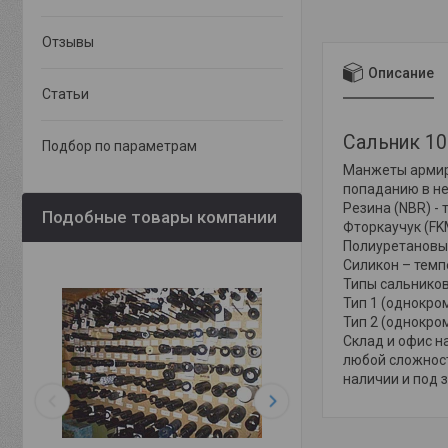
Отзывы
Описание
Статьи
Сальник 1
Подбор по параметрам
Манжеты армиро
попаданию в не
Резина (NBR) - 
Подобные товары компании
Фторкаучук (FKM
Полиуретановые
Силикон – темпе
Типы сальнико
Тип 1 (однокро
Тип 2 (однокро
Склад и офис н
любой сложности
наличии и под з