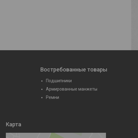
х12
Сальник 100х130х13
Сальник 72
йте
Цену уточняйте
Цену уто
Востребованные товары
Подшипники
Армированные манжеты
Ремни
Карта