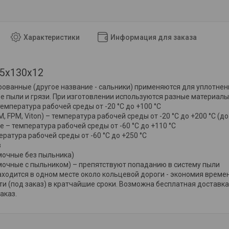
Характеристики
Информация для заказа
05х130х12
ванные (другое название - сальники) применяются для уплотнен
е пыли и грязи. При изготовлении используются разные материалы
температура рабочей среды от -20 °C до +100 °C
, FPM, Viton) – температура рабочей среды от -20 °C до +200 °C (д
 – температура рабочей среды от -60 °C до +110 °C
ратура рабочей среды от -60 °C до +250 °C
в
мочные без пыльника)
мочные с пыльником) – препятствуют попаданию в систему пыли
аходится в одном месте около кольцевой дороги - экономия врем
 (под заказ) в кратчайшие сроки. Возможна бесплатная доставка то
аказ.