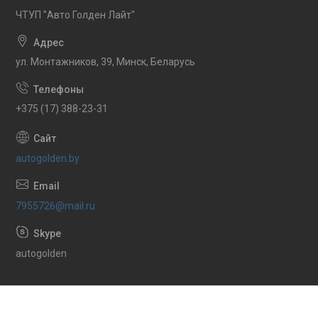
ЧТУП "Авто Голден Лайт"
ул. Монтажников, 39, Минск, Беларусь
+375 (17) 388-23-31
autogolden.by
7955726@mail.ru
autogolden