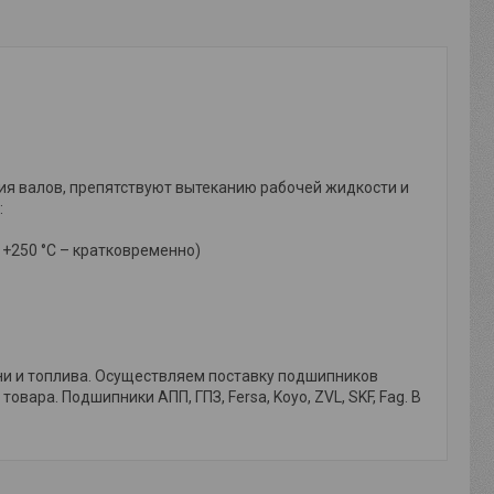
ия валов, препятствуют вытеканию рабочей жидкости и
:
о +250 °C – кратковременно)
ени и топлива. Осуществляем поставку подшипников
вара. Подшипники АПП, ГПЗ, Fersa, Koyo, ZVL, SKF, Fag. В