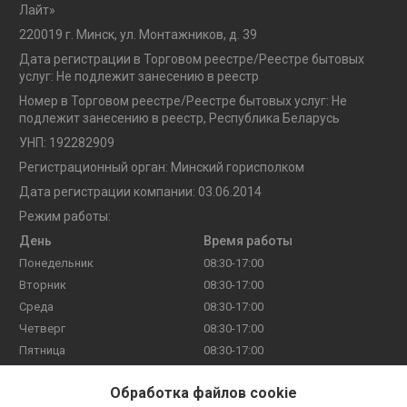
Лайт»
220019 г. Минск, ул. Монтажников, д. 39
Дата регистрации в Торговом реестре/Реестре бытовых
услуг: Не подлежит занесению в реестр
Номер в Торговом реестре/Реестре бытовых услуг: Не
подлежит занесению в реестр, Республика Беларусь
УНП: 192282909
Регистрационный орган: Минский горисполком
Дата регистрации компании: 03.06.2014
Режим работы:
День
Время работы
Понедельник
08:30-17:00
Вторник
08:30-17:00
Среда
08:30-17:00
Четверг
08:30-17:00
Пятница
08:30-17:00
Суббота
Выходной
Обработка файлов cookie
Воскресенье
Выходной