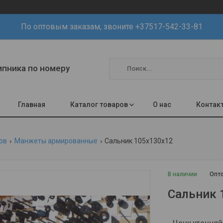
По оптовым заказам, звоните +37517-542-33-81
шипника по номеру
Главная
Каталог товаров
О нас
Контак
ов
Манжеты армированные
Сальник 105х130х12
В наличии
Опто
Сальник 
Цену уточняй