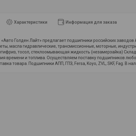
Характеристики
Информация для заказа
«Авто Голден Лайт» предлагает подшипники российских заводов АПП
еты, масла гидравлические, трансмиссионные, моторные, индустр
тифриз, тосол, стеклоомывающая жидкость (незамерзайка) Склад 
мия времени и топлива. Осуществляем поставку подшипников любо
авка товара. Подшипники АПП, ГПЗ, Fersa, Koyo, ZVL, SKF, Fag. В на