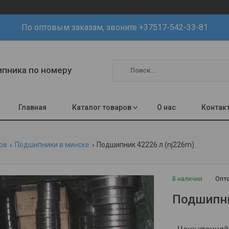
По оптовым заказам, звоните +37517-542-33-81
шипника по номеру
Главная
Каталог товаров
О нас
Контак
ов
Подшипники в минске
Подшипник 42226 л (nj226m)
В наличии
Опто
Подшипни
Цену уточняй