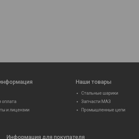
J1038M)
Подшипник 80-42144 Л (NJ1044
Подшипник 70-42
M C4)
M/C3)
Цену уточняйте
Цену уточня
 информация
Наши товары
Стальные шарики
и оплата
Запчасти МАЗ
ты и лицензии
Промышленные цепи
Информация для покупателя