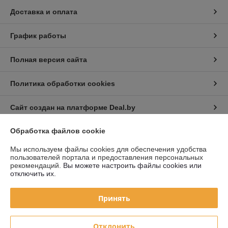
Доставка и оплата
График работы
Полная версия сайта
Политика обработки cookies
Сайт создан на платформе Deal.by
Обработка файлов cookie
Информация для покупателя
Мы используем файлы cookies для обеспечения удобства
Юридическое лицо:
Частное торговое унитарное предприятие «Авто
пользователей портала и предоставления персональных
Голден Лайт»
рекомендаций.
Вы можете настроить файлы cookies или
220019 г. Минск, ул. Монтажников, д. 39
отключить их.
Регистрационный номер ЕГР: 192282909
Принять
УНП: 192282909
Регистрационный орган: Минский горисполком
Отклонить