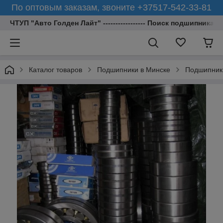
По оптовым заказам, звоните +37517-542-33-81
ЧТУП "Авто Голден Лайт" ----------------- Поиск подшипника 
Каталог товаров
Подшипники в Минске
Подшипник