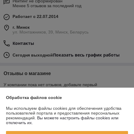
Рейтинг не сформирован
Менее 5 отзывов за последний год
Работает с 22.07.2014
г. Минск
ул. Монтажников, 39, Минск, Беларусь
Контакты
Показать весь график работы
Сегодня выходной
Отзывы о магазине
У компании пока нет отзывов, добавьте первый
Обработка файлов cookie
О нас
Мы используем файлы cookies для обеспечения удобства
пользователей портала и предоставления персональных
Контакты
рекомендаций.
Вы можете настроить файлы cookies или
отключить их.
Доставка и оплата