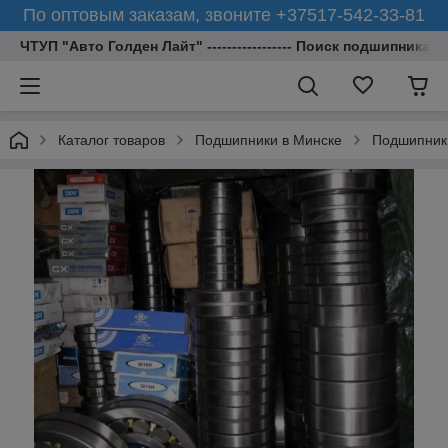
По оптовым заказам, звоните +37517-542-33-81
ЧТУП "Авто Голден Лайт" ----------------- Поиск подшипника 
Каталог товаров
Подшипники в Минске
Подшипник