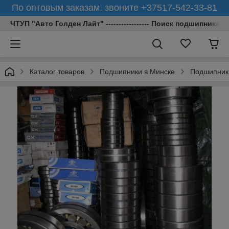
По оптовым заказам, звоните +37517-542-33-81
ЧТУП "Авто Голден Лайт" ----------------- Поиск подшипника 
Каталог товаров
Подшипники в Минске
Подшипник