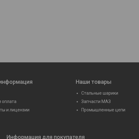
207
Подшипник 3508 Н (22208
Подшипник 3509 Н
СA/W33)
CA/W33)
Цену уточняйте
Цену уточня
 информация
Наши товары
Стальные шарики
и оплата
Запчасти МАЗ
ты и лицензии
Промышленные цепи
Информация для покупателя