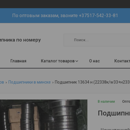
По оптовым заказам, звоните +37517-542-33-81
шипника по номеру
Главная
Каталог товаров
О нас
Контак
ов
Подшипники в минске
Подшипник 13634 н (22338к/w33+н233
В наличии
Опто
Подшипни
Цену уточняй