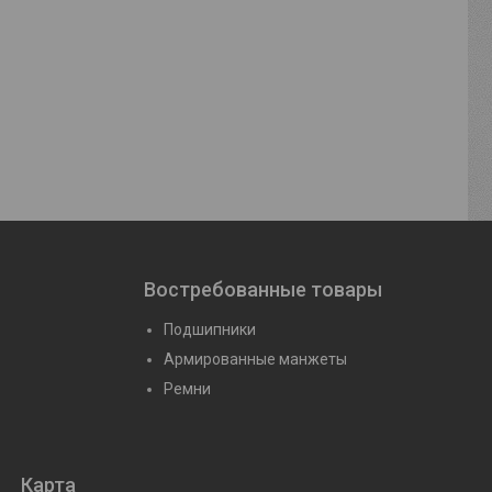
 (22209
Подшипник 3510 Н (22210
Подшипник 3
CA/W33)
W33)
йте
Цену уточняйте
Цену уто
Востребованные товары
Подшипники
Армированные манжеты
Ремни
Карта