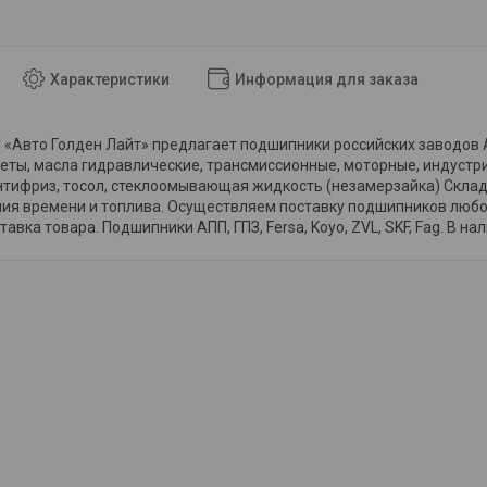
Характеристики
Информация для заказа
«Авто Голден Лайт» предлагает подшипники российских заводов АПП
еты, масла гидравлические, трансмиссионные, моторные, индустр
тифриз, тосол, стеклоомывающая жидкость (незамерзайка) Склад 
мия времени и топлива. Осуществляем поставку подшипников любо
авка товара. Подшипники АПП, ГПЗ, Fersa, Koyo, ZVL, SKF, Fag. В на