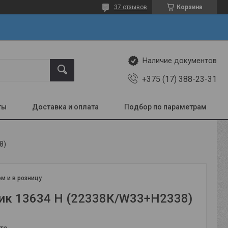
37 отзывов
Корзина
Наличие документов
+375 (17) 388-23-31
ты
Доставка и оплата
Подбор по параметрам
8)
м и в розницу
к 13634 Н (22338К/W33+Н2338)
те