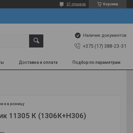
37 отзывов
Корзина
Наличие документов
+375 (17) 388-23-31
ты
Доставка и оплата
Подбор по параметрам
м и в розницу
к 11305 К (1306К+Н306)
те