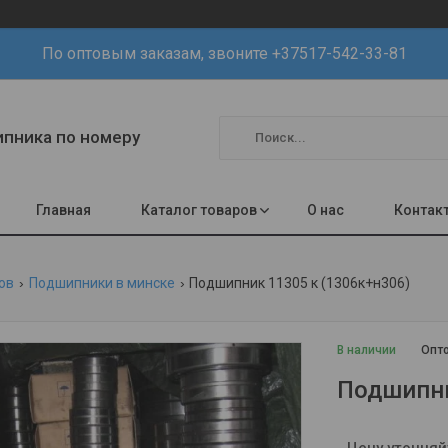
По оптовым заказам, звоните +37517-542-33-81
шипника по номеру
Главная
Каталог товаров
О нас
Контак
ов
Подшипники в минске
Подшипник 11305 к (1306к+н306)
В наличии
Опто
Подшипни
Цену уточняй