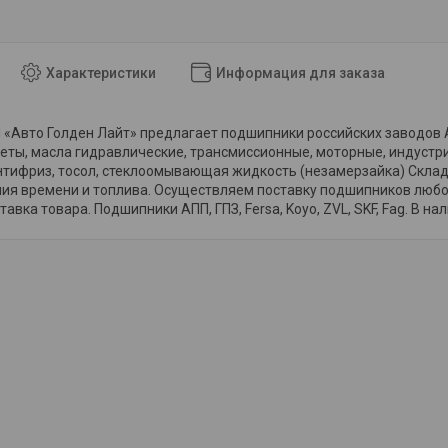
Характеристики
Информация для заказа
«Авто Голден Лайт» предлагает подшипники российских заводов АПП
еты, масла гидравлические, трансмиссионные, моторные, индустр
тифриз, тосол, стеклоомывающая жидкость (незамерзайка) Склад 
мия времени и топлива. Осуществляем поставку подшипников любо
авка товара. Подшипники АПП, ГПЗ, Fersa, Koyo, ZVL, SKF, Fag. В на