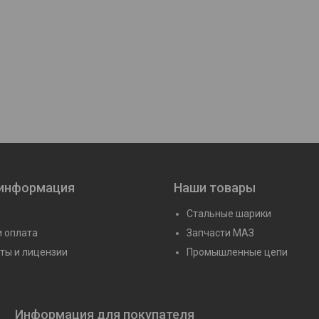
(RNU306)
Подшипник 13634 Н
Подшипник 35362
(22338К/W33+Н2338)
(22324К+Н2324)
Цену уточняйте
Цену уточня
 информация
Наши товары
Стальные шарики
и оплата
Запчасти МАЗ
ты и лицензии
Промышленные цепи
Информация для покупателя