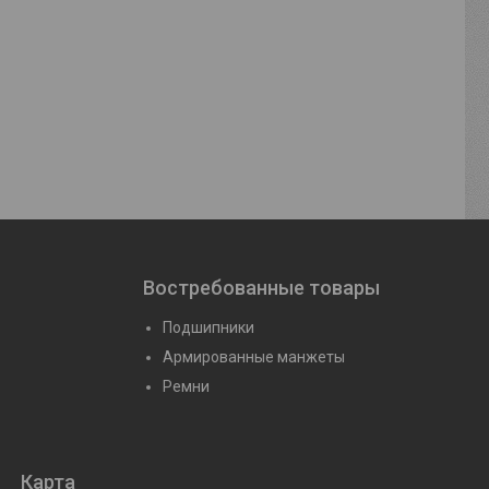
2.А
Подшипник 11204 К
Подшипник 
(1205К+Н205)
Цену уто
йте
Цену уточняйте
Востребованные товары
Подшипники
Армированные манжеты
Ремни
Карта