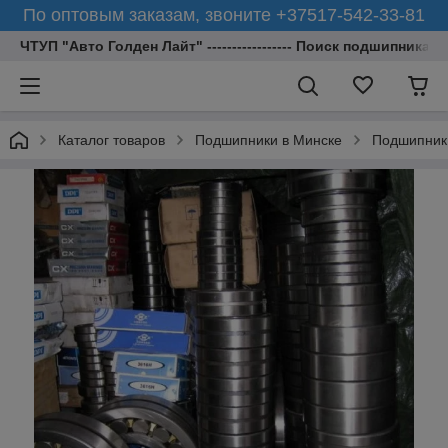
По оптовым заказам, звоните +37517-542-33-81
ЧТУП "Авто Голден Лайт" ----------------- Поиск подшипника 
Каталог товаров
Подшипники в Минске
Подшипник 