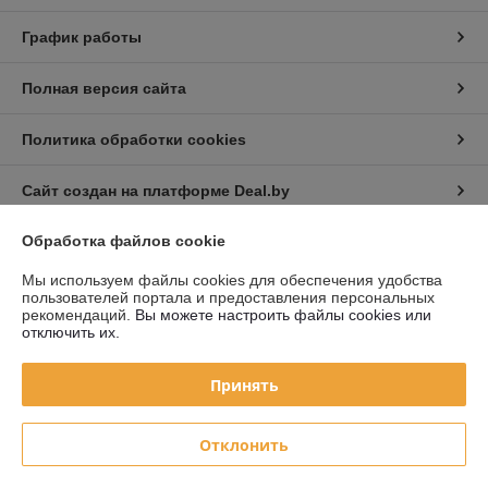
График работы
Полная версия сайта
Политика обработки cookies
Сайт создан на платформе Deal.by
Обработка файлов cookie
Информация для покупателя
Мы используем файлы cookies для обеспечения удобства
Юридическое лицо:
Частное торговое унитарное предприятие «Авто
пользователей портала и предоставления персональных
Голден Лайт»
рекомендаций.
Вы можете настроить файлы cookies или
220019 г. Минск, ул. Монтажников, д. 39
отключить их.
Регистрационный номер ЕГР: 192282909
Принять
УНП: 192282909
Регистрационный орган: Минский горисполком
Отклонить
Дата регистрации компании: 03.06.2014