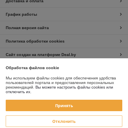
Доставка и оплата
График работы
Полная версия сайта
Политика обработки cookies
Сайт создан на платформе Deal.by
Обработка файлов cookie
Информация для покупателя
Мы используем файлы cookies для обеспечения удобства
Юридическое лицо:
Частное торговое унитарное предприятие «Авто
пользователей портала и предоставления персональных
Голден Лайт»
рекомендаций.
Вы можете настроить файлы cookies или
220019 г. Минск, ул. Монтажников, д. 39
отключить их.
Регистрационный номер ЕГР: 192282909
Принять
УНП: 192282909
Регистрационный орган: Минский горисполком
Отклонить
Дата регистрации компании: 03.06.2014