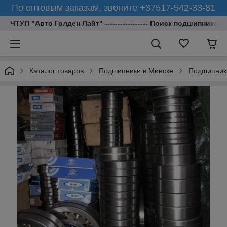
По оптовым заказам, звоните +37517-542-33-81
ЧТУП "Авто Голден Лайт" ----------------- Поиск подшипника 
Каталог товаров
Подшипники в Минске
Подшипник 