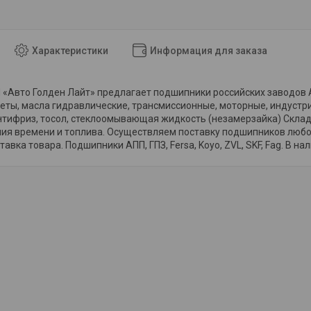
Характеристики
Информация для заказа
«Авто Голден Лайт» предлагает подшипники российских заводов АПП
еты, масла гидравлические, трансмиссионные, моторные, индустр
тифриз, тосол, стеклоомывающая жидкость (незамерзайка) Склад 
мия времени и топлива. Осуществляем поставку подшипников любо
авка товара. Подшипники АПП, ГПЗ, Fersa, Koyo, ZVL, SKF, Fag. В на