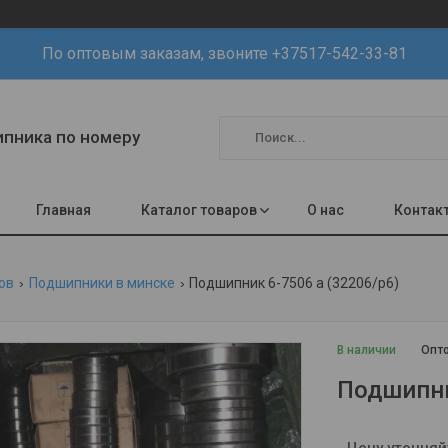
По оптовым заказам, звоните +37517-542-33-81
шипника по номеру
Главная
Каталог товаров
О нас
Контак
ов
Подшипники в минске
Подшипник 6-7506 а (32206/р6)
В наличии
Опто
Подшипни
Цену уточняй