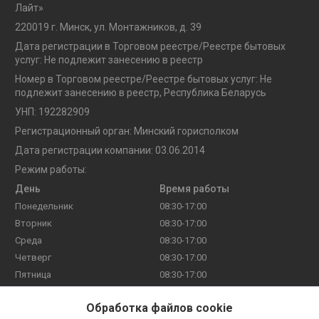
Лайт»
220019 г. Минск, ул. Монтажников, д. 39
Дата регистрации в Торговом реестре/Реестре бытовых
услуг: Не подлежит занесению в реестр
Номер в Торговом реестре/Реестре бытовых услуг: Не
подлежит занесению в реестр, Республика Беларусь
УНП: 192282909
Регистрационный орган: Минский горисполком
Дата регистрации компании: 03.06.2014
Режим работы:
День
Время работы
Понедельник
08:30-17:00
Вторник
08:30-17:00
Среда
08:30-17:00
Четверг
08:30-17:00
Пятница
08:30-17:00
Суббота
Выходной
Обработка файлов cookie
Воскресенье
Выходной