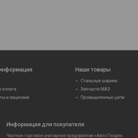
0220/Р6)
Подшипник 6-217 (6217/Р6)
Подшипник 6-105 
Цену уточняйте
Цену уточня
 информация
Наши товары
Стальные шарики
и оплата
Запчасти МАЗ
ты и лицензии
Промышленные цепи
Информация для покупателя
Частное торговое унитарное предприятие «Авто Голден