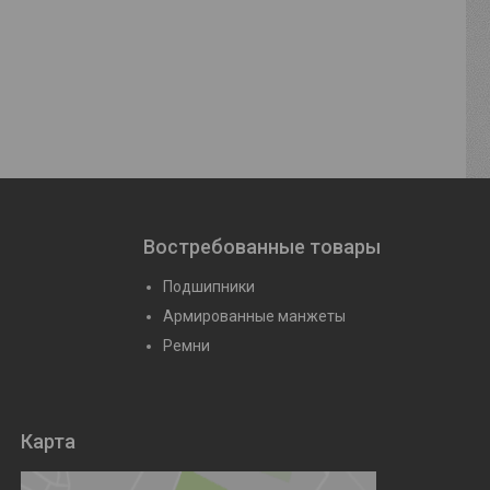
(6005Р6)
Подшипник 6-7610 А (32310/Р6)
Подшипник 6
йте
Цену уточняйте
Цену уто
Востребованные товары
Подшипники
Армированные манжеты
Ремни
Карта