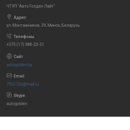
ЧТУП "Авто Голден Лайт"
ул. Монтажников, 39, Минск, Беларусь
+375 (17) 388-23-31
autogolden.by
7955726@mail.ru
autogolden