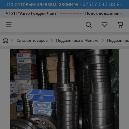
По оптовым заказам, звоните +37517-542-33-81
ЧТУП "Авто Голден Лайт" ----------------- Поиск подшипника 
Каталог товаров
Подшипники в Минске
Подшипник