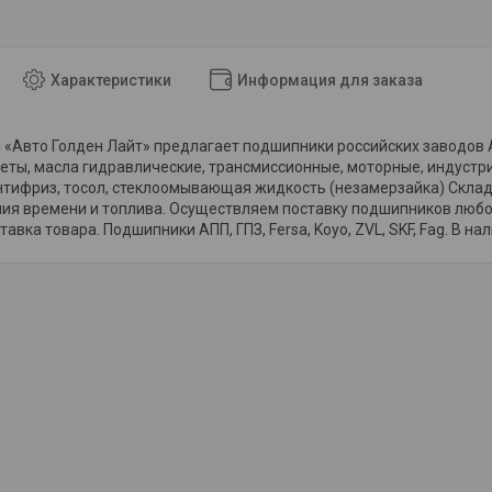
Характеристики
Информация для заказа
«Авто Голден Лайт» предлагает подшипники российских заводов АПП
еты, масла гидравлические, трансмиссионные, моторные, индустр
тифриз, тосол, стеклоомывающая жидкость (незамерзайка) Склад 
мия времени и топлива. Осуществляем поставку подшипников любо
авка товара. Подшипники АПП, ГПЗ, Fersa, Koyo, ZVL, SKF, Fag. В на