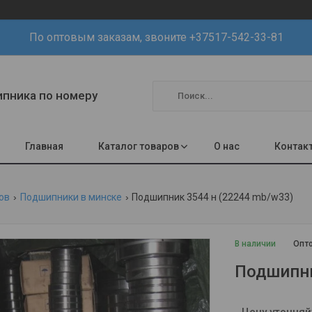
По оптовым заказам, звоните +37517-542-33-81
шипника по номеру
Главная
Каталог товаров
О нас
Контак
ов
Подшипники в минске
Подшипник 3544 н (22244 mb/w33)
В наличии
Опто
Подшипни
Цену уточняй