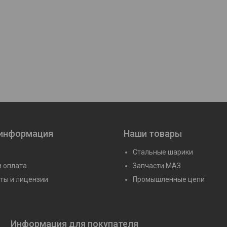
272
Подшипник 3528 Н (22228
Подшипник 20-353
MB/W33)
MB/W33/С2)
Цену уточняйте
Цену уточня
 информация
Наши товары
Стальные шарики
и оплата
Запчасти МАЗ
ты и лицензии
Промышленные цепи
Информация для покупателя