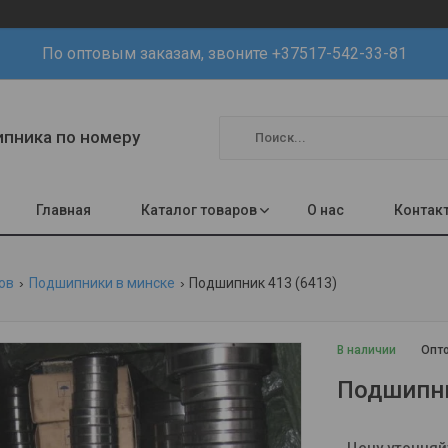
По оптовым заказам, звоните +37517-542-33-81
шипника по номеру
Главная
Каталог товаров
О нас
Контак
ов
Подшипники в минске
Подшипник 413 (6413)
В наличии
Опто
Подшипни
Цену уточняй