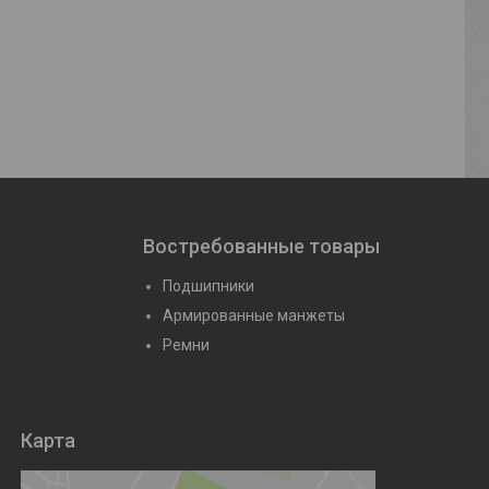
108900 К)
Подшипник 19 (609)
Подшипник 
йте
Цену уточняйте
Цену уто
Востребованные товары
Подшипники
Армированные манжеты
Ремни
Карта