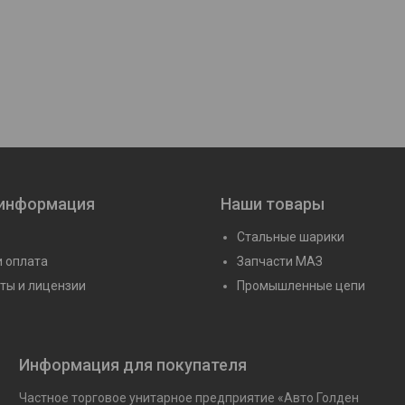
7М)
Подшипник 18 (608)
Подшипник R-18 (
Цену уточняйте
Цену уточня
 информация
Наши товары
Стальные шарики
и оплата
Запчасти МАЗ
ты и лицензии
Промышленные цепи
Информация для покупателя
Частное торговое унитарное предприятие «Авто Голден