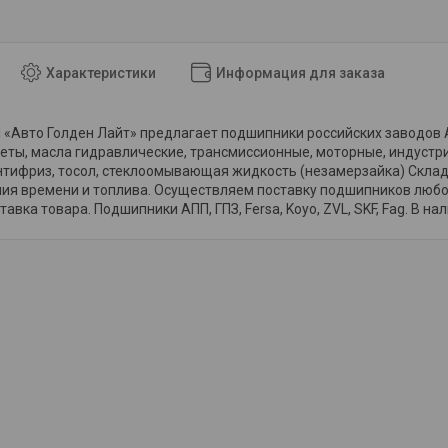
Характеристики
Информация для заказа
«Авто Голден Лайт» предлагает подшипники российских заводов АПП
еты, масла гидравлические, трансмиссионные, моторные, индустр
тифриз, тосол, стеклоомывающая жидкость (незамерзайка) Склад 
мия времени и топлива. Осуществляем поставку подшипников любо
авка товара. Подшипники АПП, ГПЗ, Fersa, Koyo, ZVL, SKF, Fag. В на