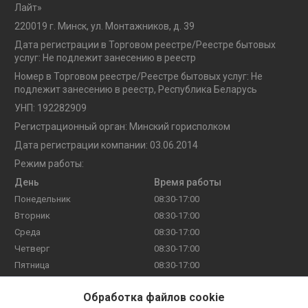
Лайт»
220019 г. Минск, ул. Монтажников, д. 39
Дата регистрации в Торговом реестре/Реестре бытовых
услуг: Не подлежит занесению в реестр
Номер в Торговом реестре/Реестре бытовых услуг: Не
подлежит занесению в реестр, Республика Беларусь
УНП: 192282909
Регистрационный орган: Минский горисполком
Дата регистрации компании: 03.06.2014
Режим работы:
День
Время работы
Понедельник
08:30-17:00
Вторник
08:30-17:00
Среда
08:30-17:00
Четверг
08:30-17:00
Пятница
08:30-17:00
Суббота
Выходной
Обработка файлов cookie
Воскресенье
Выходной