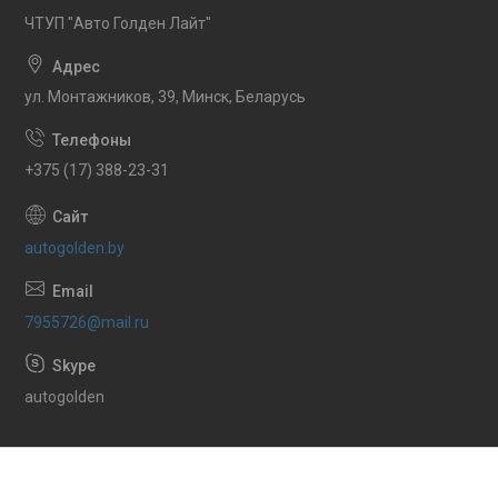
ЧТУП "Авто Голден Лайт"
ул. Монтажников, 39, Минск, Беларусь
+375 (17) 388-23-31
autogolden.by
7955726@mail.ru
autogolden