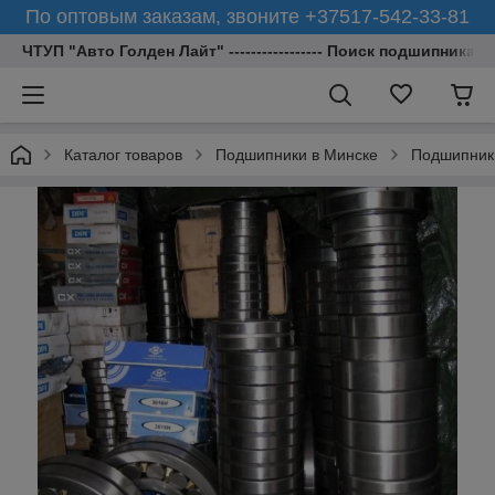
По оптовым заказам, звоните +37517-542-33-81
ЧТУП "Авто Голден Лайт" ----------------- Поиск подшипника 
Каталог товаров
Подшипники в Минске
Подшипник 