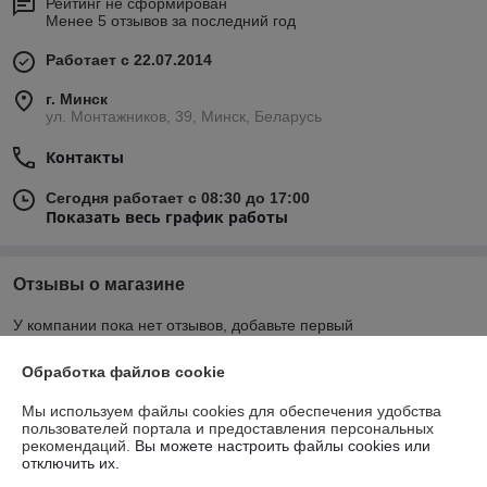
Рейтинг не сформирован
Менее 5 отзывов за последний год
Работает с 22.07.2014
г. Минск
ул. Монтажников, 39, Минск, Беларусь
Контакты
Сегодня работает с 08:30 до 17:00
Показать весь график работы
Отзывы о магазине
У компании пока нет отзывов, добавьте первый
Обработка файлов cookie
О нас
Мы используем файлы cookies для обеспечения удобства
пользователей портала и предоставления персональных
Контакты
рекомендаций.
Вы можете настроить файлы cookies или
отключить их.