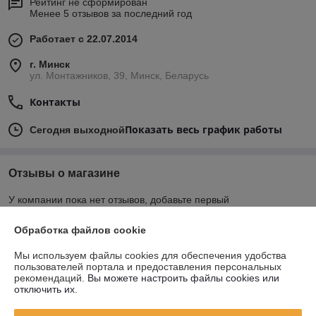
Рейтинг не сформирован
Менее 5 отзывов за последний год
Работает с 22.07.2014
г. Минск
ул. Монтажников, 39, Минск, Беларусь
Контакты
Показать весь график работы
Сегодня выходной
Отзывы о магазине
У компании пока нет отзывов, добавьте первый
Обработка файлов cookie
О нас
Мы используем файлы cookies для обеспечения удобства
пользователей портала и предоставления персональных
Контакты
рекомендаций.
Вы можете настроить файлы cookies или
отключить их.
Доставка и оплата