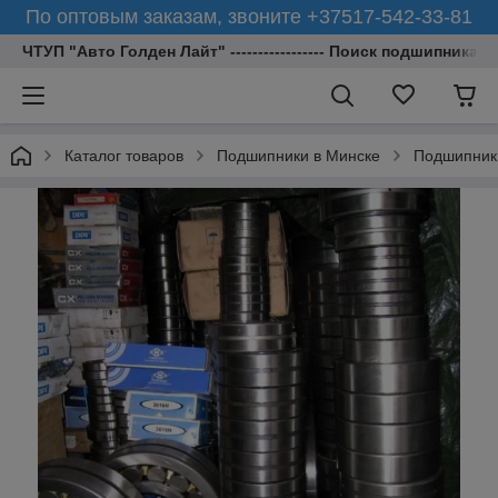
По оптовым заказам, звоните +37517-542-33-81
ЧТУП "Авто Голден Лайт" ----------------- Поиск подшипника 
Каталог товаров
Подшипники в Минске
Подшипник 