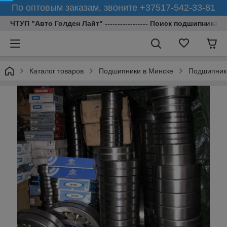
По оптовым заказам, звоните +37517-542-33-81
ЧТУП "Авто Голден Лайт" ----------------- Поиск подшипника 
Каталог товаров
Подшипники в Минске
Подшипник