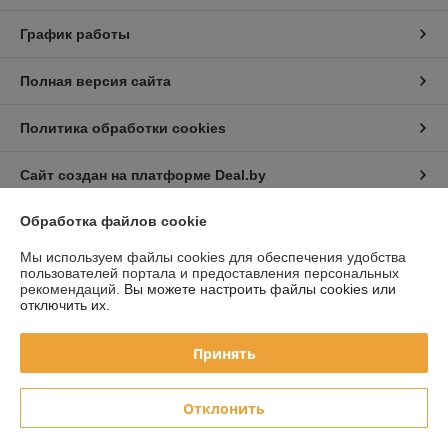
График работы
Полная версия сайта
Политика обработки cookies
Сайт создан на платформе Deal.by
Обработка файлов cookie
Информация для покупателя
Мы используем файлы cookies для обеспечения удобства
Юридическое лицо:
Частное торговое унитарное предприятие «Авто
пользователей портала и предоставления персональных
Голден Лайт»
рекомендаций.
Вы можете настроить файлы cookies или
220019 г. Минск, ул. Монтажников, д. 39
отключить их.
Регистрационный номер ЕГР: 192282909
Принять
УНП: 192282909
Регистрационный орган: Минский горисполком
Отклонить
Дата регистрации компании: 03.06.2014