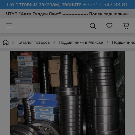
По оптовым заказам, звоните +37517-542-33-81
ЧТУП "Авто Голден Лайт" ----------------- Поиск подшипника 
Каталог товаров
Подшипники в Минске
Подшипник 