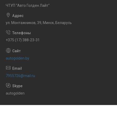
ЧТУП "Авто Голден Лайт"
ул. Монтажников, 39, Минск, Беларусь
+375 (17) 388-23-31
autogolden.by
7955726@mail.ru
autogolden