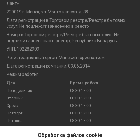
Лайт»
220019 г. Минск, ул. Монтажников, д. 39
Дата регистрации в Торговом реестре/Реестре бытовых
услуг: Не подлежит занесению в реестр
Номер в Торговом реестре/Реестре бытовых услуг: Не
подлежит занесению в реестр, Республика Беларусь
УНП: 192282909
Регистрационный орган: Минский горисполком
Дата регистрации компании: 03.06.2014
Режим работы:
День
Время работы
Понедельник
08:30-17:00
Вторник
08:30-17:00
Среда
08:30-17:00
Четверг
08:30-17:00
Пятница
08:30-17:00
Суббота
Выходной
Обработка файлов cookie
Воскресенье
Выходной