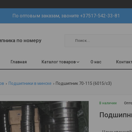
По оптовым заказам, звоните +37517-542-33-81
шипника по номеру
Главная
Каталог товаров
О нас
Контак
ов
Подшипники в минске
Подшипник 70-115 (6015/с3)
В наличии
Опто
Подшипни
Цену уточняй