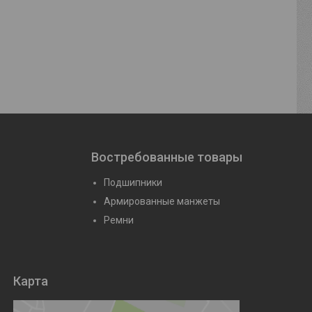
(6015)
Подшипник 60-115 (6015/С2)
Подшипник 7
йте
Цену уточняйте
Цену уто
Востребованные товары
Подшипники
Армированные манжеты
Ремни
Карта