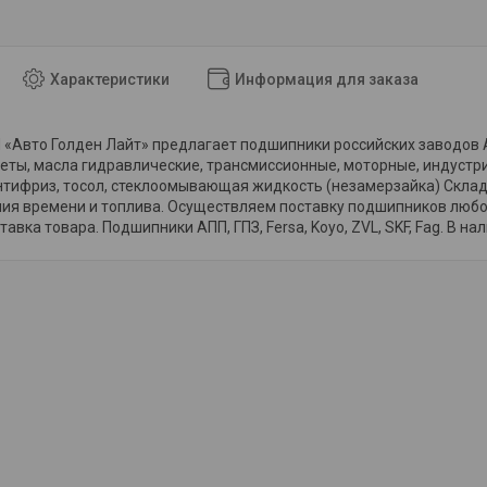
Характеристики
Информация для заказа
«Авто Голден Лайт» предлагает подшипники российских заводов АПП
еты, масла гидравлические, трансмиссионные, моторные, индустр
тифриз, тосол, стеклоомывающая жидкость (незамерзайка) Склад 
мия времени и топлива. Осуществляем поставку подшипников любо
авка товара. Подшипники АПП, ГПЗ, Fersa, Koyo, ZVL, SKF, Fag. В на