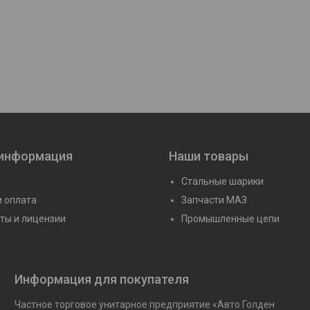
08/С3)
Подшипник 115 (6015)
Подшипник 115 А 
Цену уточняйте
Цену уточня
 информация
Наши товары
Стальные шарики
и оплата
Запчасти МАЗ
ты и лицензии
Промышленные цепи
Информация для покупателя
Частное торговое унитарное предприятие «Авто Голден