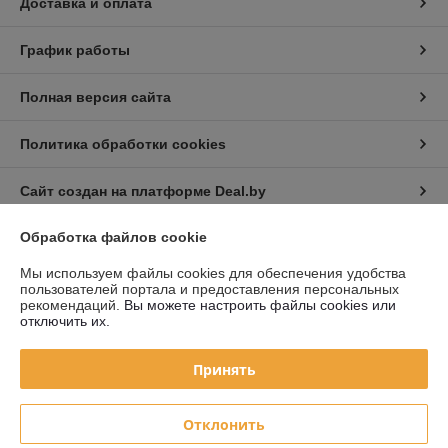
Доставка и оплата
График работы
Полная версия сайта
Политика обработки cookies
Сайт создан на платформе Deal.by
Обработка файлов cookie
Информация для покупателя
Мы используем файлы cookies для обеспечения удобства
Юридическое лицо:
Частное торговое унитарное предприятие «Авто
пользователей портала и предоставления персональных
Голден Лайт»
рекомендаций.
Вы можете настроить файлы cookies или
220019 г. Минск, ул. Монтажников, д. 39
отключить их.
Регистрационный номер ЕГР: 192282909
Принять
УНП: 192282909
Регистрационный орган: Минский горисполком
Отклонить
Дата регистрации компании: 03.06.2014