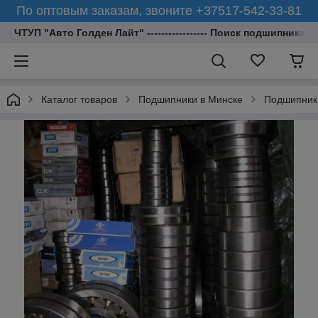
По оптовым заказам, звоните +37517-542-33-81
ЧТУП "Авто Голден Лайт" ----------------- Поиск подшипника 
Каталог товаров
Подшипники в Минске
Подшипник 