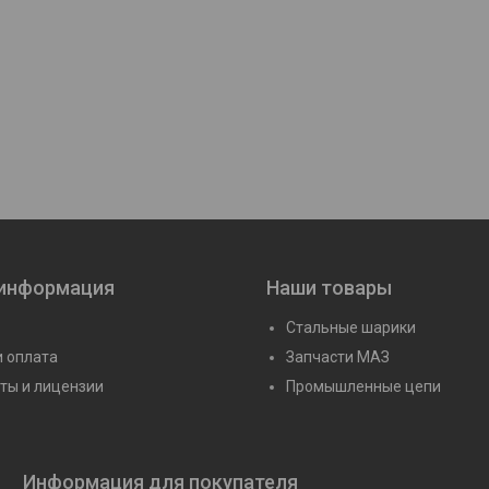
Подшипник 17 (607)
Подшипник 6-17 Л
Цену уточняйте
Цену уточня
 информация
Наши товары
Стальные шарики
и оплата
Запчасти МАЗ
ты и лицензии
Промышленные цепи
Информация для покупателя