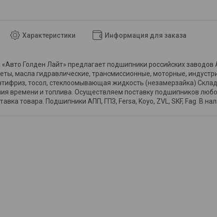
Характеристики
Информация для заказа
«Авто Голден Лайт» предлагает подшипники российских заводов АПП
еты, масла гидравлические, трансмиссионные, моторные, индустр
тифриз, тосол, стеклоомывающая жидкость (незамерзайка) Склад 
мия времени и топлива. Осуществляем поставку подшипников любо
авка товара. Подшипники АПП, ГПЗ, Fersa, Koyo, ZVL, SKF, Fag. В на