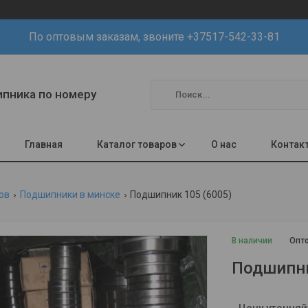
По оптовым заказам, звоните +37517-542-33-81
шипника по номеру
Главная
Каталог товаров
О нас
Контак
ов
Подшипники в минске
Подшипник 105 (6005)
В наличии
Опто
Подшипни
Цену уточняй