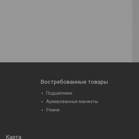
 (607М)
Подшипник UCF306
Подшипник 1
(480306+F306)
йте
Цену уто
Цену уточняйте
Востребованные товары
Подшипники
Армированные манжеты
Ремни
Карта