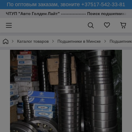
По оптовым заказам, звоните +37517-542-33-81
ЧТУП "Авто Голден Лайт" ----------------- Поиск подшипника 
Каталог товаров
Подшипники в Минске
Подшипник