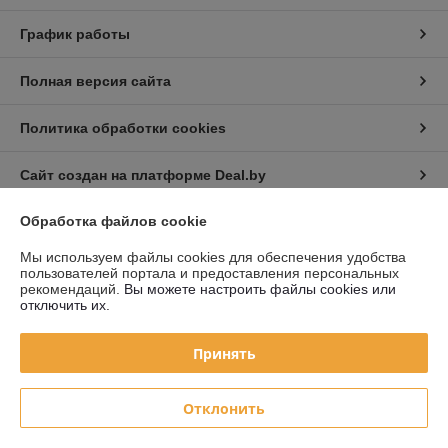
График работы
Полная версия сайта
Политика обработки cookies
Сайт создан на платформе Deal.by
Обработка файлов cookie
Информация для покупателя
Мы используем файлы cookies для обеспечения удобства
Юридическое лицо:
Частное торговое унитарное предприятие «Авто
пользователей портала и предоставления персональных
Голден Лайт»
рекомендаций.
Вы можете настроить файлы cookies или
220019 г. Минск, ул. Монтажников, д. 39
отключить их.
Регистрационный номер ЕГР: 192282909
Принять
УНП: 192282909
Регистрационный орган: Минский горисполком
Отклонить
Дата регистрации компании: 03.06.2014