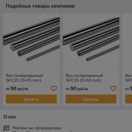
Подобные товары компании
Вал полированный
Вал полированный
Ва
SFC25 (D=25 mm)
SFC15 (D=15 mm)
SF
50
50
от
руб./м
от
руб./м
от
Купить
Купить
О нас
Рейтинг не сформирован