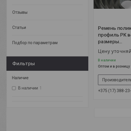
Отзывы
Статьи
Ремень поли
профиль PK в
размеры...
Подбор по параметрам
Цену уточня
В наличии
Фильтры
Оптом и в розницу
Наличие
Производитель
В наличии
1
+375 (17) 388-23