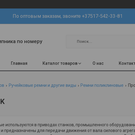
По оптовым заказам, звоните +37517-542-33-81
шипника по номеру
Главная
Каталог товаров
О нас
Контак
ов
Ручейковые ремни и другие виды
Ремни поликлиновые
Пр
PK
 используются в приводах станков, промышленного оборудования
д. и предназначены для передачи движения от вала силового агрег