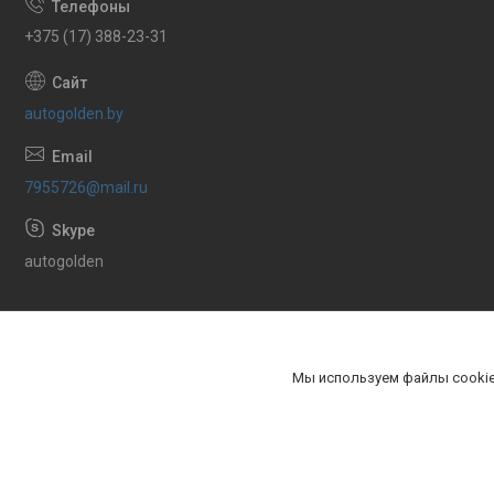
+375 (17) 388-23-31
autogolden.by
7955726@mail.ru
autogolden
Мы используем файлы cookie