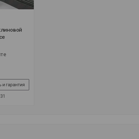
клиновой
се
йте
 и гарантия
-31