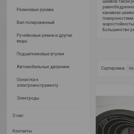
шкивов такой 
равнобедренной
Резиновые рукава
канавках шкиво
поверхностями 
Вал полированный
жаростойкостью
Большинство ре
Ручейковые ремни и другие
виды
Подшипниковые втулки
Автомобильные дворники
Оснастка к
электроинструменту
Электроды
О нас
Контакты